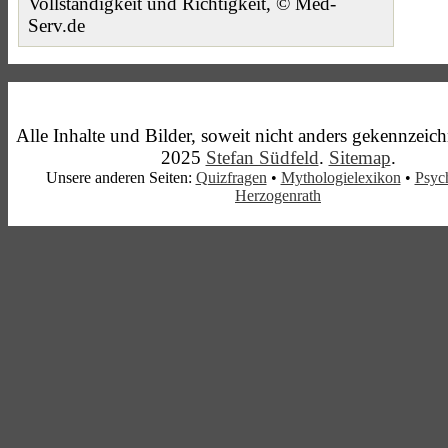
Vollständigkeit und Richtigkeit, © Med-
Serv.de
Alle Inhalte und Bilder, soweit nicht anders gekennzeic
2025
Stefan Südfeld
.
Sitemap
.
Unsere anderen Seiten:
Quizfragen
•
Mythologielexikon
•
Psyc
Herzogenrath