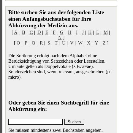
Bitte suchen Sie aus der folgenden Liste
einen Anfangsbuchstaben für Ihre
Abkürzung der Medizin aus.
[
A
|
B
|
C
|
D
|
E
|
F
|
G
|
H
|
I
|
J
|
K
|
L
|
M
|
N
]
[
O
|
P
|
Q
|
R
|
S
|
T
|
U
|
V
|
W
|
X
|
Y
|
Z
]
Die Sortierung erfolgt nach dem Alphabet ohne
Berücksichtigung von Satzzeichen oder Leerstellen.
Umlaute gelten als Doppelvokale (z.B. ä=ae).
Sonderzeichen sind, wenn relevant, ausgeschrieben (µ =
micro).
Oder geben Sie einen Suchbegriff für eine
Abkürzung ein:
Sie müssen mindestens zwei Buchstaben angeben.