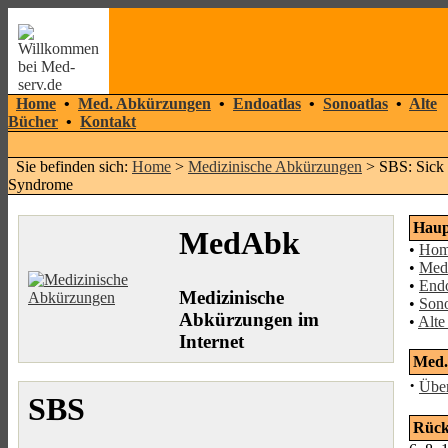
Home
•
Med. Abkürzungen
•
Endoatlas
•
Sonoatlas
•
Alte
Bücher
•
Kontakt
Sie befinden sich:
Home
>
Medizinische Abkürzungen
> SBS: Sick 
Syndrome
Hau
MedAbk
•
Ho
•
Med
•
Endo
Medizinische
•
Son
Abkürzungen im
•
Alte
Internet
Med.
·
Über
SBS
Rück