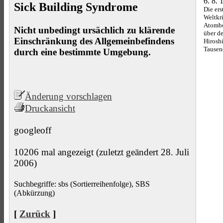
6. 8. 
Sick Building Syndrome
Die ers
Weltkri
Atombo
Nicht unbedingt ursächlich zu klärende
über de
Einschränkung des Allgemeinbefindens
Hirosh
Tausen
durch eine bestimmte Umgebung.
Änderung vorschlagen
Druckansicht
googleoff
10206 mal angezeigt (zuletzt geändert 28. Juli
2006)
Suchbegriffe: sbs (Sortierreihenfolge), SBS
(Abkürzung)
[
Zurück
]