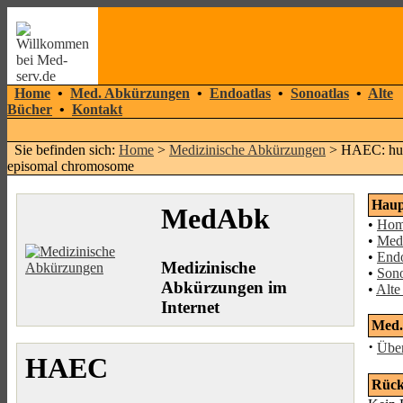
Home
•
Med. Abkürzungen
•
Endoatlas
•
Sonoatlas
•
Alte
Bücher
•
Kontakt
Sie befinden sich:
Home
>
Medizinische Abkürzungen
> HAEC: huma
episomal chromosome
Hau
MedAbk
•
Ho
•
Med
•
Endo
Medizinische
•
Son
Abkürzungen im
•
Alte
Internet
Med.
·
Über
HAEC
Rück