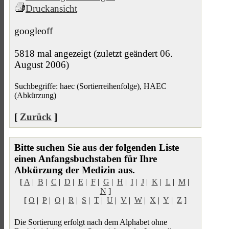
Druckansicht
googleoff
5818 mal angezeigt (zuletzt geändert 06.
August 2006)
Suchbegriffe: haec (Sortierreihenfolge), HAEC
(Abkürzung)
[
Zurück
]
Bitte suchen Sie aus der folgenden Liste
einen Anfangsbuchstaben für Ihre
Abkürzung der Medizin aus.
[
A
|
B
|
C
|
D
|
E
|
F
|
G
|
H
|
I
|
J
|
K
|
L
|
M
|
N
]
[
O
|
P
|
Q
|
R
|
S
|
T
|
U
|
V
|
W
|
X
|
Y
|
Z
]
Die Sortierung erfolgt nach dem Alphabet ohne